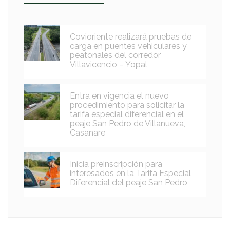
Covioriente realizará pruebas de
carga en puentes vehiculares y
peatonales del corredor
Villavicencio – Yopal
Entra en vigencia el nuevo
procedimiento para solicitar la
tarifa especial diferencial en el
peaje San Pedro de Villanueva,
Casanare
Inicia preinscripción para
interesados en la Tarifa Especial
Diferencial del peaje San Pedro