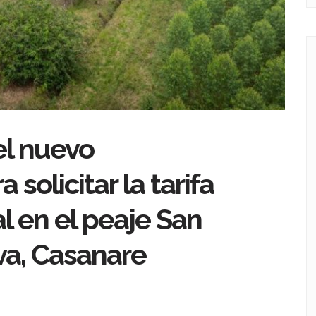
el nuevo
solicitar la tarifa
al en el peaje San
va, Casanare