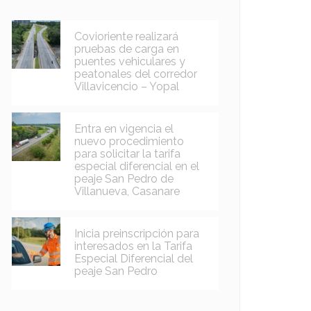
Covioriente realizará
pruebas de carga en
puentes vehiculares y
peatonales del corredor
Villavicencio – Yopal
Entra en vigencia el
nuevo procedimiento
para solicitar la tarifa
especial diferencial en el
peaje San Pedro de
Villanueva, Casanare
Inicia preinscripción para
interesados en la Tarifa
Especial Diferencial del
peaje San Pedro