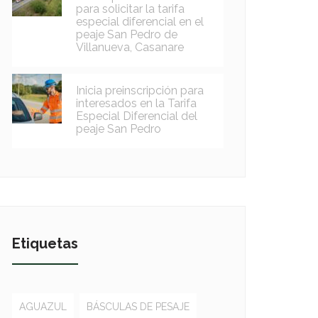
para solicitar la tarifa
especial diferencial en el
peaje San Pedro de
Villanueva, Casanare
Inicia preinscripción para
interesados en la Tarifa
Especial Diferencial del
peaje San Pedro
Etiquetas
AGUAZUL
BÁSCULAS DE PESAJE