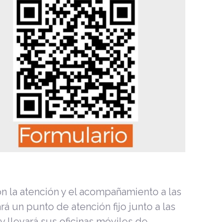
 la atención y el acompañamiento a las
á un punto de atención fijo junto a las
y llevará sus oficinas móviles de