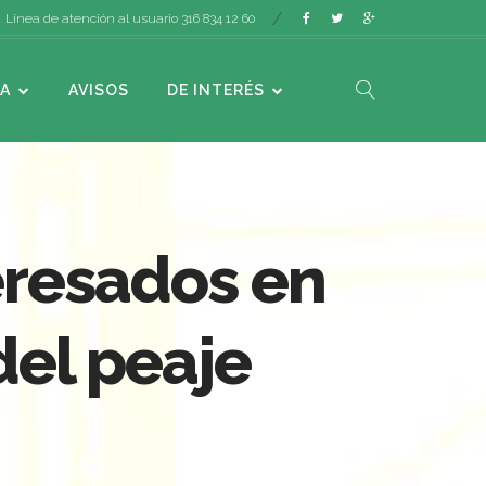
Línea de atención al usuario 316 834 12 60
A
AVISOS
DE INTERÉS
teresados en
 del peaje