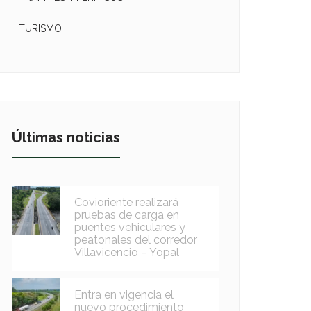
TURISMO
Últimas noticias
Covioriente realizará
pruebas de carga en
puentes vehiculares y
peatonales del corredor
Villavicencio – Yopal
Entra en vigencia el
nuevo procedimiento