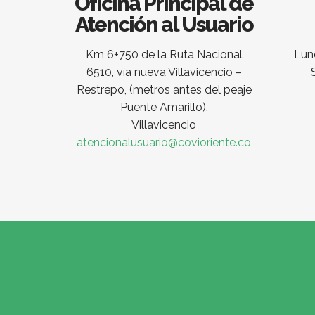
Oficina Principal de
Atención al Usuario
Km 6+750 de la Ruta Nacional
Lune
6510, vía nueva Villavicencio –
Restrepo, (metros antes del peaje
Puente Amarillo).
Villavicencio
atencionalusuario@covioriente.co