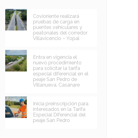
Covioriente realizará
pruebas de carga en
puentes vehiculares y
peatonales del corredor
Villavicencio – Yopal
Entra en vigencia el
nuevo procedimiento
para solicitar la tarifa
especial diferencial en el
peaje San Pedro de
Villanueva, Casanare
Inicia preinscripción para
interesados en la Tarifa
Especial Diferencial del
peaje San Pedro