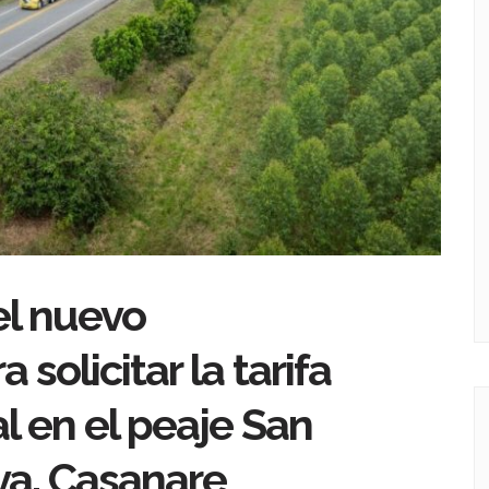
el nuevo
solicitar la tarifa
al en el peaje San
va, Casanare