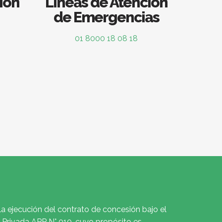
ión
Líneas de Atención
de Emergencias
01 8000 18 08 18
la ejecución del contrato de concesión bajo el
Privada APP N° 010, cuyo propósito es