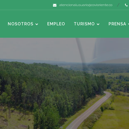
atencionalusuario@covioriente.co
NOSOTROS
EMPLEO
TURISMO
PRENSA
ción de
CIAS