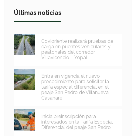
Últimas noticias
Covioriente realizará pruebas de
carga en puentes vehiculares y
peatonales del corredor
Villavicencio – Yopal
Entra en vigencia el nuevo
procedimiento para solicitar la
tarifa especial diferencial en el
peaje San Pedro de Villanueva,
Casanare
Inicia preinscripción para
interesados en la Tarifa Especial
Diferencial del peaje San Pedro