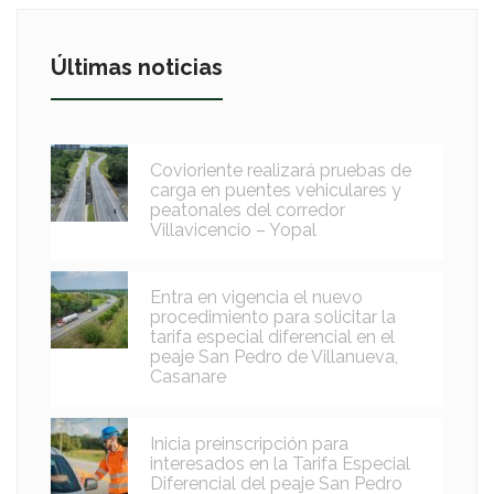
Últimas noticias
Covioriente realizará pruebas de
carga en puentes vehiculares y
peatonales del corredor
Villavicencio – Yopal
Entra en vigencia el nuevo
procedimiento para solicitar la
tarifa especial diferencial en el
peaje San Pedro de Villanueva,
Casanare
Inicia preinscripción para
interesados en la Tarifa Especial
Diferencial del peaje San Pedro