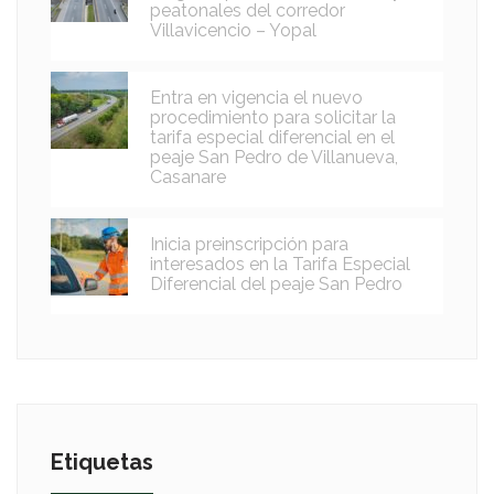
peatonales del corredor
Villavicencio – Yopal
Entra en vigencia el nuevo
procedimiento para solicitar la
tarifa especial diferencial en el
peaje San Pedro de Villanueva,
Casanare
Inicia preinscripción para
interesados en la Tarifa Especial
Diferencial del peaje San Pedro
Etiquetas