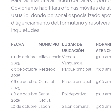
Para facilitar una atención cercana y oportu
Covioriente habilitará oficinas móviles de a
usuario, donde personal especializado apoy
diligenciamiento del formulario y resolverá
inquietudes.
FECHA
MUNICIPIO
LUGAR DE
HORARI
UBICACIÓN
ATENC
01 de octubre
Villavicencio
Vereda
9:00 am
2025
Vanguardia
03 de octubre
Restrepo
Parque principal
9:00 am
2025
06 de octubre
Cumaral
Parque principal
9:00 am
2025
08 de octubre
Santa
Polideportivo
9:00 am
2025
Cecilia
10 de octubre
Japón
Salón comunal
9:00 am