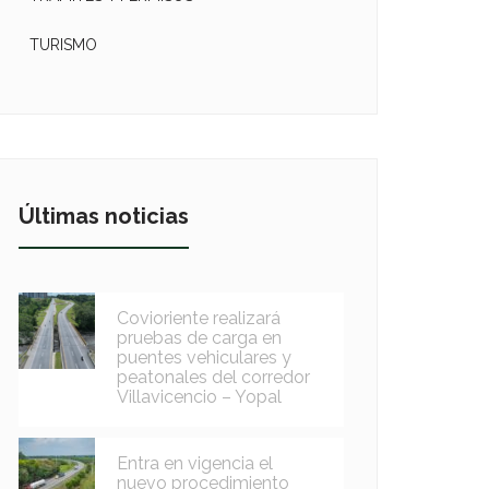
TURISMO
Últimas noticias
Covioriente realizará
pruebas de carga en
puentes vehiculares y
peatonales del corredor
Villavicencio – Yopal
Entra en vigencia el
nuevo procedimiento