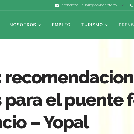
atencionalusuario@covioriente.co
NOSOTROS
EMPLEO
TURISMO
PRENS
o: recomendacion
 para el puente f
ncio – Yopal