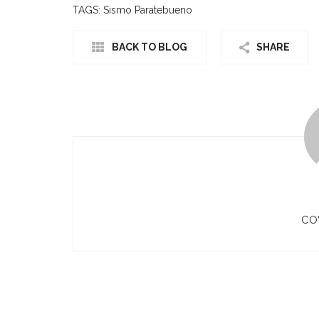
TAGS:
Sismo Paratebueno
BACK TO BLOG
SHARE
CO