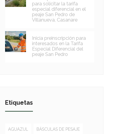
para solicitar la tarifa
especial diferencial en el
peaje San Pedro de
Villanueva, Casanare
Inicia preinscripción para
interesados en la Tarifa
Especial Diferencial del
peaje San Pedro
Etiquetas
AGUAZUL
BÁSCULAS DE PESAJE