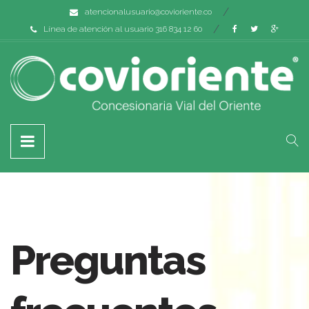
atencionalusuario@covioriente.co
Línea de atención al usuario 316 834 12 60
Preguntas