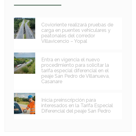
Covioriente realizará pruebas de
carga en puentes vehiculares y
peatonales del corredor
Villavicencio – Yopal
Entra en vigencia el nuevo
procedimiento para solicitar la
tarifa especial diferencial en el
peaje San Pedro de Villanueva,
Casanare
Inicia preinscripción para
interesados en la Tarifa Especial
Diferencial del peaje San Pedro