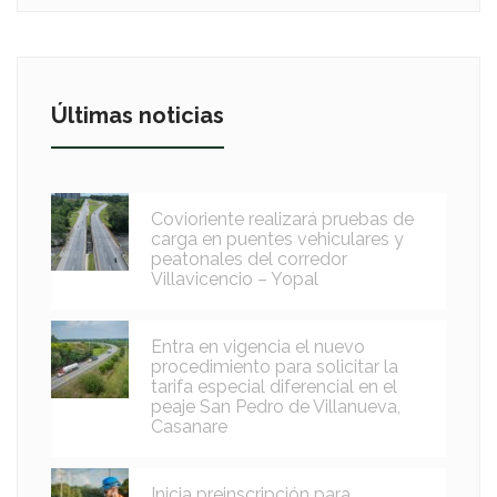
Últimas noticias
Covioriente realizará pruebas de
carga en puentes vehiculares y
peatonales del corredor
Villavicencio – Yopal
Entra en vigencia el nuevo
procedimiento para solicitar la
tarifa especial diferencial en el
peaje San Pedro de Villanueva,
Casanare
Inicia preinscripción para