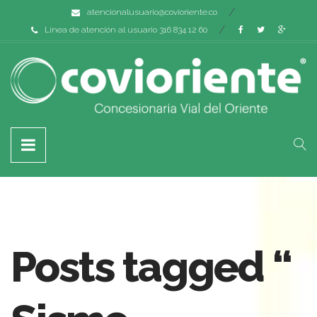
atencionalusuario@covioriente.co
Línea de atención al usuario 316 834 12 60
Posts tagged “