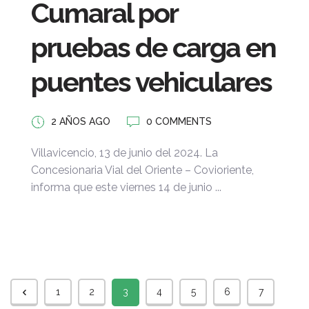
Cumaral por
pruebas de carga en
puentes vehiculares
2 AÑOS AGO
0 COMMENTS
Villavicencio, 13 de junio del 2024. La
Concesionaria Vial del Oriente – Covioriente,
informa que este viernes 14 de junio ...
1
2
3
4
5
6
7