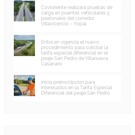
Covioriente realizará pruebas de
carga en puentes vehiculares y
peatonales del corredor
Villavicencio – Yopal
Entra en vigencia el nuevo
procedimiento para solicitar la
tarifa especial diferencial en el
peaje San Pedro de Villanueva,
Casanare
Inicia preinscripción para
interesados en la Tarifa Especial
Diferencial del peaje San Pedro