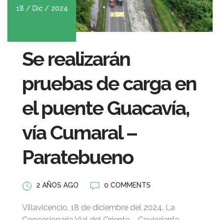
18 / Dic / 2024
Se realizarán
pruebas de carga en
el puente Guacavía,
vía Cumaral –
Paratebueno
2 AÑOS AGO
0 COMMENTS
Villavicencio, 18 de diciembre del 2024. La
Concesionaria Vial del Oriente – Covioriente,