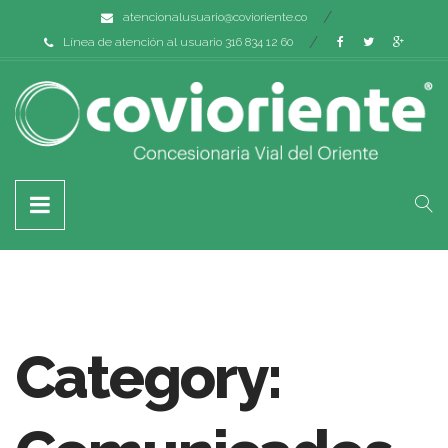
atencionalusuario@covioriente.co
Línea de atención al usuario 316 834 12 60
Category: