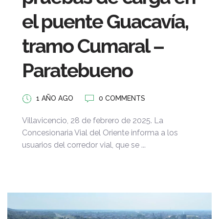
el puente Guacavía,
tramo Cumaral –
Paratebueno
1 AÑO AGO
0 COMMENTS
Villavicencio, 28 de febrero de 2025. La
Concesionaria Vial del Oriente informa a los
usuarios del corredor vial, que se ...