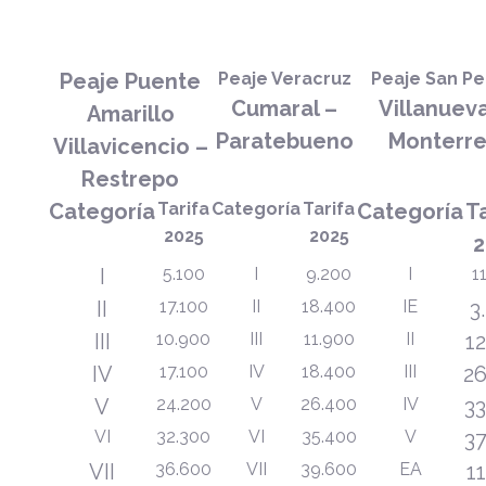
Peaje Puente
Peaje Veracruz
Peaje San P
Cumaral –
Villanuev
Amarillo
Paratebueno
Monterr
Villavicencio –
Restrepo
Categoría
Tarifa
Categoría
Tarifa
Categoría
T
2025
2025
2
I
5.100
I
9.200
I
1
II
17.100
II
18.400
IE
3
III
10.900
III
11.900
II
1
IV
17.100
IV
18.400
III
26
V
24.200
V
26.400
IV
33
VI
32.300
VI
35.400
V
37
VII
36.600
VII
39.600
EA
1