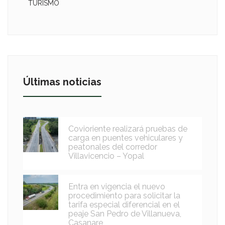
TURISMO
Últimas noticias
Covioriente realizará pruebas de
carga en puentes vehiculares y
peatonales del corredor
Villavicencio – Yopal
Entra en vigencia el nuevo
procedimiento para solicitar la
tarifa especial diferencial en el
peaje San Pedro de Villanueva,
Casanare