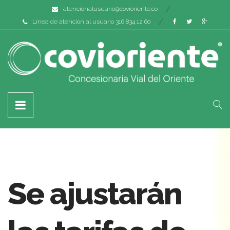
atencionalusuario@covioriente.co
Línea de atención al usuario 316 834 12 60
Se ajustarán