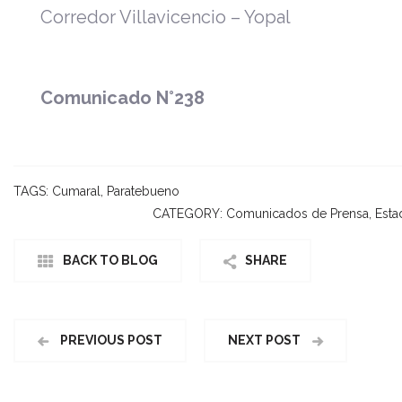
Corredor Villavicencio – Yopal
Comunicado N°238
TAGS:
Cumaral
,
Paratebueno
CATEGORY:
Comunicados de Prensa
,
Esta
BACK TO BLOG
SHARE
PREVIOUS POST
NEXT POST