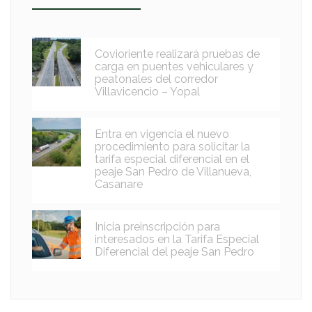
Covioriente realizará pruebas de
carga en puentes vehiculares y
peatonales del corredor
Villavicencio – Yopal
Entra en vigencia el nuevo
procedimiento para solicitar la
tarifa especial diferencial en el
peaje San Pedro de Villanueva,
Casanare
Inicia preinscripción para
interesados en la Tarifa Especial
Diferencial del peaje San Pedro