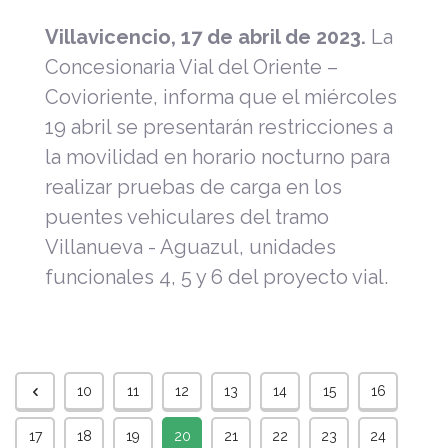
Villavicencio, 17 de abril de 2023.
La
Concesionaria Vial del Oriente –
Covioriente, informa que el miércoles
19 abril se presentarán restricciones a
la movilidad en horario nocturno para
realizar pruebas de carga en los
puentes vehiculares del tramo
Villanueva - Aguazul, unidades
funcionales 4, 5 y 6 del proyecto vial.
10
11
12
13
14
15
16
17
18
19
20
21
22
23
24