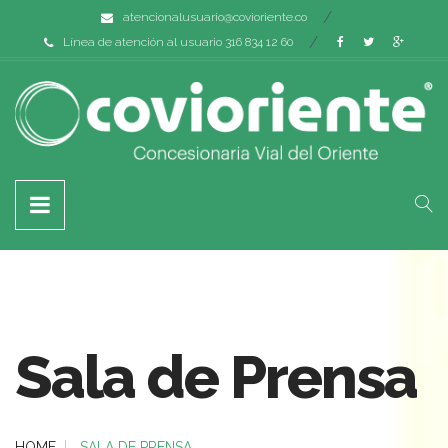
atencionalusuario@covioriente.co
Línea de atención al usuario 316 834 12 60
Sala de Prensa
HOME
SALA DE PRENSA