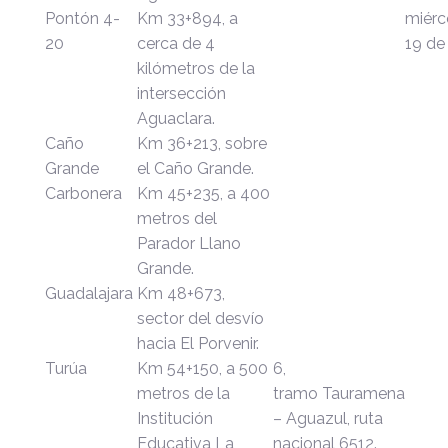
Pontón 4-
Km 33+894, a
miérc
20
cerca de 4
19 de 
kilómetros de la
intersección
Aguaclara.
Caño
Km 36+213, sobre
Grande
el Caño Grande.
Carbonera
Km 45+235, a 400
metros del
Parador Llano
Grande.
Guadalajara
Km 48+673,
sector del desvío
hacia El Porvenir.
Turúa
Km 54+150, a 500
6,
metros de la
tramo
Tauramena
Institución
– Aguazul, ruta
Educativa La
nacional 6512.