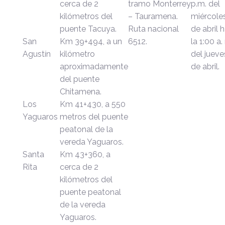
cerca de 2
tramo
Monterrey
p.m. del
kilómetros del
– Tauramena.
miércole
puente Tacuya.
Ruta nacional
de abril 
San
Km 39+494, a un
6512.
la 1:00 a.
Agustín
kilómetro
del jueve
aproximadamente
de abril.
del puente
Chitamena.
Los
Km 41+430, a 550
Yaguaros
metros del puente
peatonal de la
vereda Yaguaros.
Santa
Km 43+360, a
Rita
cerca de 2
kilómetros del
puente peatonal
de la vereda
Yaguaros.