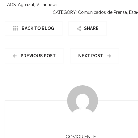
TAGS:
Aguazul
,
Villanueva
CATEGORY:
Comunicados de Prensa
,
Esta
BACK TO BLOG
SHARE
PREVIOUS POST
NEXT POST
COVIORIENTE