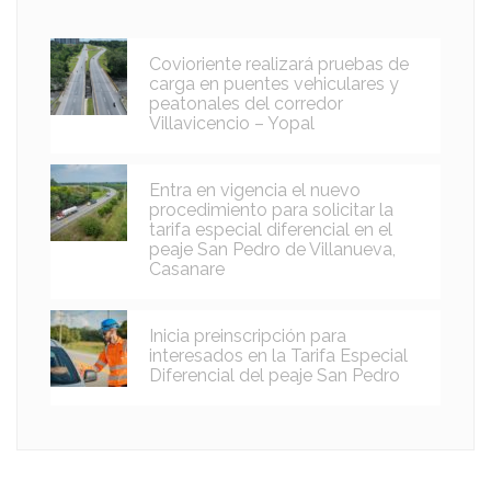
Covioriente realizará pruebas de
carga en puentes vehiculares y
peatonales del corredor
Villavicencio – Yopal
Entra en vigencia el nuevo
procedimiento para solicitar la
tarifa especial diferencial en el
peaje San Pedro de Villanueva,
Casanare
Inicia preinscripción para
interesados en la Tarifa Especial
Diferencial del peaje San Pedro