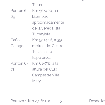
Turúa.
Pontón 6-
Km 56+420, a 1
69
kilómetro
aproximadamente
de la vereda Isla
Turbayista.
Caño
Km 59+446, a 350
Garagoa
metros del Centro
Turística La
Esperanza.
Pontón 6-
Km 61+731, a la
71
altura del Club
Campestre Villa
Mary.
Porrazo 1
Km 27+811, a
5,
Desde la