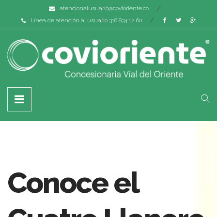
atencionalusuario@covioriente.co
Línea de atención al usuario 316 834 12 60
Conoce el