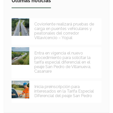
Últimas noticias
Covioriente realizará pruebas de
carga en puentes vehiculares y
peatonales del corredor
Villavicencio – Yopal
Entra en vigencia el nuevo
procedimiento para solicitar la
tarifa especial diferencial en el
peaje San Pedro de Villanueva,
Casanare
Inicia preinscripción para
interesados en la Tarifa Especial
Diferencial del peaje San Pedro