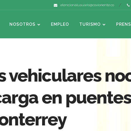
atencionalusuario@covioriente.co
NOSOTROS
EMPLEO
TURISMO
PRENS
s vehiculares no
carga en puentes
onterrey