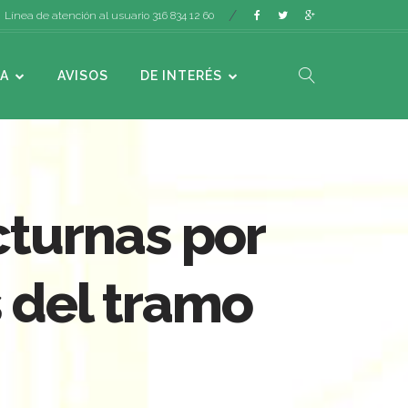
Línea de atención al usuario 316 834 12 60
A
AVISOS
DE INTERÉS
cturnas por
 del tramo