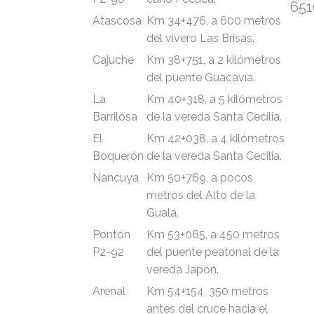
651
Atascosa
Km 34+476, a 600 metros
del vivero Las Brisas.
Cajuche
Km 38+751, a 2 kilómetros
del puente Guacavía.
La
Km 40+318, a 5 kilómetros
Barrilosa
de la vereda Santa Cecilia.
El
Km 42+038, a 4 kilómetros
Boquerón
de la vereda Santa Cecilia.
Nancuya
Km 50+769, a pocos
metros del Alto de la
Guala.
Pontón
Km 53+065, a 450 metros
P2-92
del puente peatonal de la
vereda Japón.
Arenal
Km 54+154, 350 metros
antes del cruce hacia el