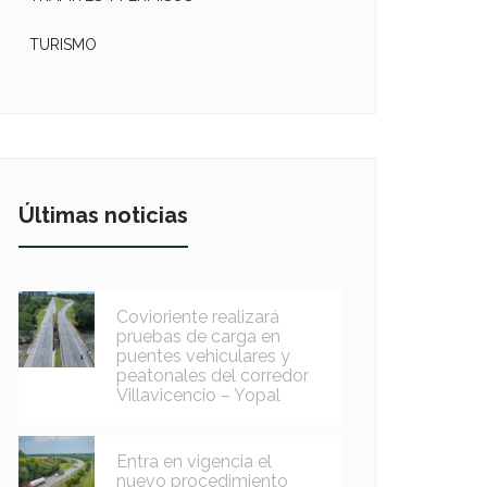
TURISMO
Últimas noticias
Covioriente realizará
pruebas de carga en
puentes vehiculares y
peatonales del corredor
Villavicencio – Yopal
Entra en vigencia el
nuevo procedimiento