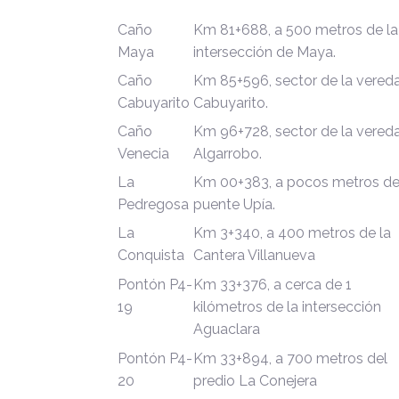
Caño
Km 81+688, a 500 metros de la
Maya
intersección de Maya.
Caño
Km 85+596, sector de la vered
Cabuyarito
Cabuyarito.
Caño
Km 96+728, sector de la vered
Venecia
Algarrobo.
La
Km 00+383, a pocos metros de
Pedregosa
puente Upía.
La
Km 3+340, a 400 metros de la
Conquista
Cantera Villanueva
Pontón P4-
Km 33+376, a cerca de 1
19
kilómetros de la intersección
Aguaclara
Pontón P4-
Km 33+894, a 700 metros del
20
predio La Conejera