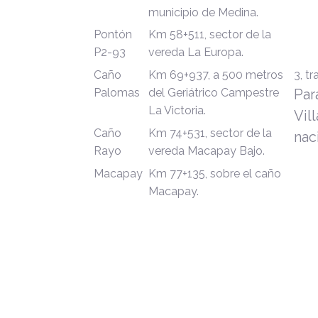
municipio de Medina.
Pontón
Km 58+511, sector de la
P2-93
vereda La Europa.
Caño
Km 69+937, a 500 metros
3, t
Palomas
del Geriátrico Campestre
Par
La Victoria.
Vil
Caño
Km 74+531, sector de la
nac
Rayo
vereda Macapay Bajo.
Macapay
Km 77+135, sobre el caño
Macapay.