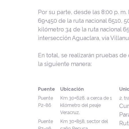
Por su parte,
desde las 8:00 p. m. 
69+450 de la ruta nacional 6510, 5
kilómetro 34 de la ruta nacional 6
intersección Aguaclara, vía Villan
En total, se realizarán pruebas de
la siguiente manera:
Puente
Ubicación
Uni
Puente
Km 30+628, a cerca de 1
2, t
P2-86
kilómetro del peaje
Cum
Veracruz.
Par
Puente
Km 30+858, sector del
Rut
P2-96
caño Pecuca.