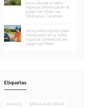
para solicitar la tarifa
especial diferencial en el
peaje San Pedro de
Villanueva, Casanare
Inicia preinscripción para
interesados en la Tarifa
Especial Diferencial del
peaje San Pedro
Etiquetas
AGUAZUL
BÁSCULAS DE PESAJE