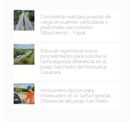
Covioriente realizará pruebas de
carga en puentes vehiculares y
peatonales del corredor
Villavicencio – Yopal
Entra en vigencia el nuevo
procedimiento para solicitar la
tarifa especial diferencial en el
peaje San Pedro de Villanueva,
Casanare
Inicia preinscripción para
interesados en la Tarifa Especial
Diferencial del peaje San Pedro