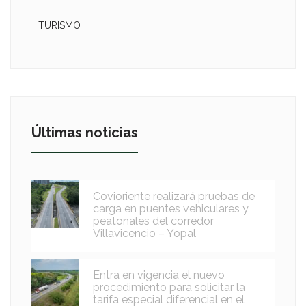
TURISMO
Últimas noticias
Covioriente realizará pruebas de
carga en puentes vehiculares y
peatonales del corredor
Villavicencio – Yopal
Entra en vigencia el nuevo
procedimiento para solicitar la
tarifa especial diferencial en el