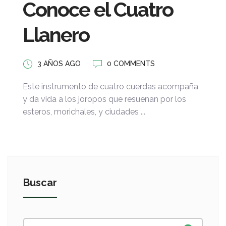
Conoce el Cuatro
Llanero
3 AÑOS AGO
0 COMMENTS
Este instrumento de cuatro cuerdas acompaña
y da vida a los joropos que resuenan por los
esteros, morichales, y ciudades ...
Buscar