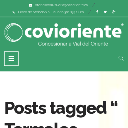
atencionalusuario@covioriente.co
Línea de atención al usuario 316 834 12 60
Posts tagged “