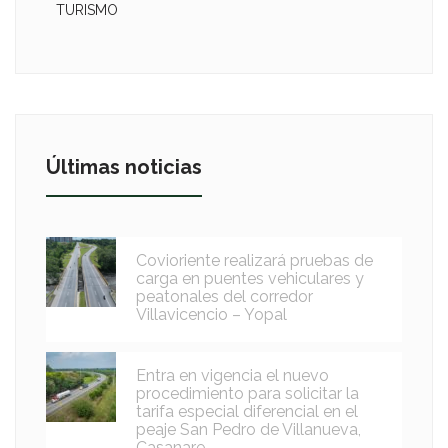
TURISMO
Últimas noticias
Covioriente realizará pruebas de
carga en puentes vehiculares y
peatonales del corredor
Villavicencio – Yopal
Entra en vigencia el nuevo
procedimiento para solicitar la
tarifa especial diferencial en el
peaje San Pedro de Villanueva,
Casanare