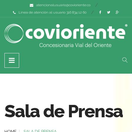
atencionalusuario@covioriente.co
Línea de atención al usuario 316 834 12 60
Sala de Prensa
HOME
SALA DE PRENSA