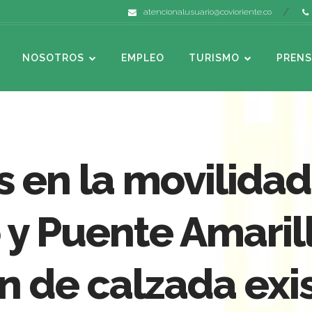
atencionalusuario@covioriente.co
NOSOTROS
EMPLEO
TURISMO
PRENS
s en la movilidad
o y Puente Amaril
ón de calzada exi