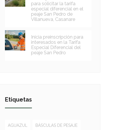
para solicitar la tarifa
especial diferencial en el
peaje San Pedro de
Villanueva, Casanare
Inicia preinscripción para
interesados en la Tarifa
Especial Diferencial del
peaje San Pedro
Etiquetas
AGUAZUL
BÁSCULAS DE PESAJE