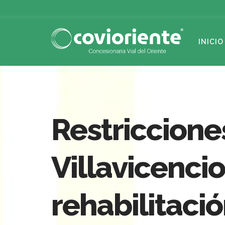
INICIO
Restriccione
Villavicenci
rehabilitaci