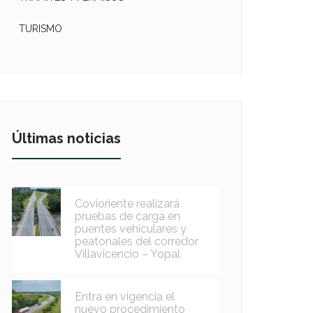
TURISMO
Últimas noticias
Covioriente realizará
pruebas de carga en
puentes vehiculares y
peatonales del corredor
Villavicencio – Yopal
Entra en vigencia el
nuevo procedimiento