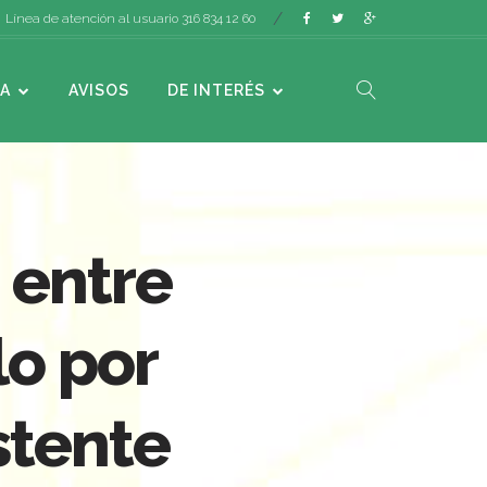
Línea de atención al usuario 316 834 12 60
A
AVISOS
DE INTERÉS
 entre
lo por
stente