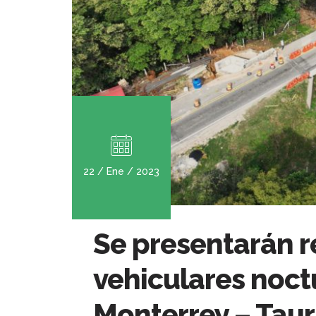
22 / Ene / 2023
Se presentarán r
vehiculares noct
Monterrey – Taur