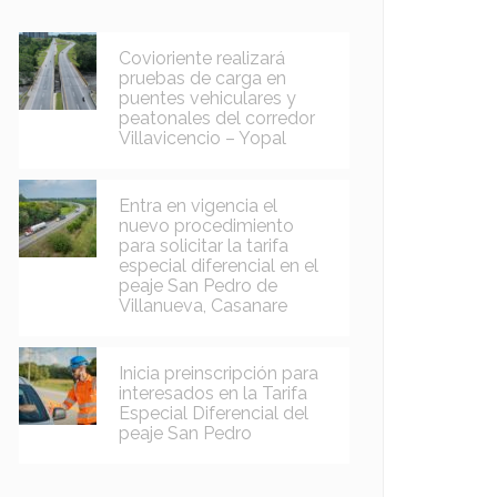
Covioriente realizará
pruebas de carga en
puentes vehiculares y
peatonales del corredor
Villavicencio – Yopal
Entra en vigencia el
nuevo procedimiento
para solicitar la tarifa
especial diferencial en el
peaje San Pedro de
Villanueva, Casanare
Inicia preinscripción para
interesados en la Tarifa
Especial Diferencial del
peaje San Pedro