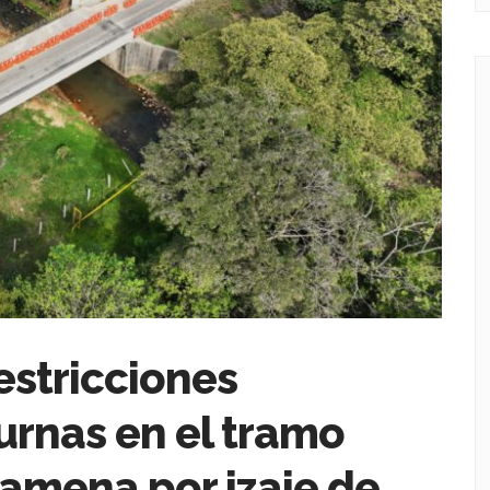
estricciones
urnas en el tramo
amena por izaje de