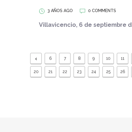
3 AÑOS AGO
0 COMMENTS
Villavicencio,
6
de septiembre d
6
7
8
9
10
11
20
21
22
23
24
25
26