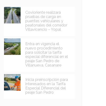
Covioriente realizará
pruebas de carga en
puentes vehiculares y
peatonales del corredor
Villavicencio – Yopal
Entra en vigencia el
nuevo procedimiento
para solicitar la tarifa
especial diferencial en el
peaje San Pedro de
Villanueva, Casanare
Inicia preinscripción para
interesados en la Tarifa
Especial Diferencial del
peaje San Pedro