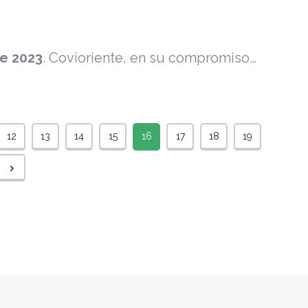
e 2023
.
Covioriente, en su compromiso…
12
13
14
15
16
17
18
19