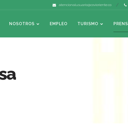
atencionalusuario@covioriente.co
NOSOTROS
EMPLEO
TURISMO
PRENS
sa