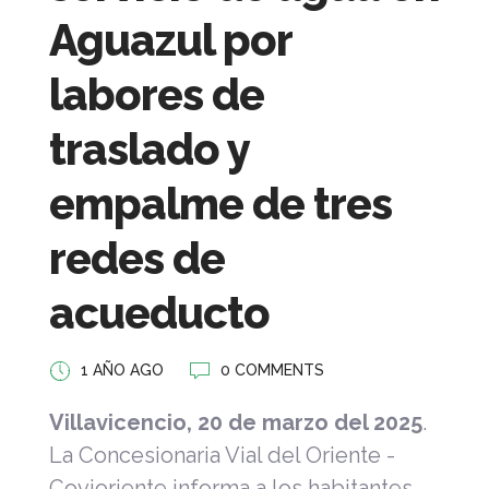
Aguazul por
labores de
traslado y
empalme de tres
redes de
acueducto
1 AÑO AGO
0 COMMENTS
Villavicencio, 20 de marzo del 2025
.
La Concesionaria Vial del Oriente -
Covioriente informa a los habitantes