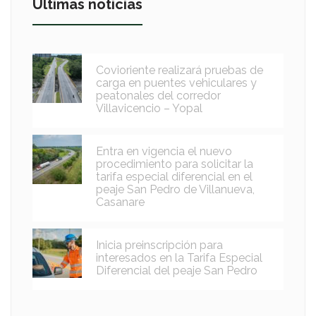
Últimas noticias
Covioriente realizará pruebas de
carga en puentes vehiculares y
peatonales del corredor
Villavicencio – Yopal
Entra en vigencia el nuevo
procedimiento para solicitar la
tarifa especial diferencial en el
peaje San Pedro de Villanueva,
Casanare
Inicia preinscripción para
interesados en la Tarifa Especial
Diferencial del peaje San Pedro