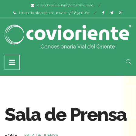
atencionalusuario@covioriente.co
Línea de atención al usuario 316 834 12 60
Sala de Prensa
HOME
SALA DE PRENSA