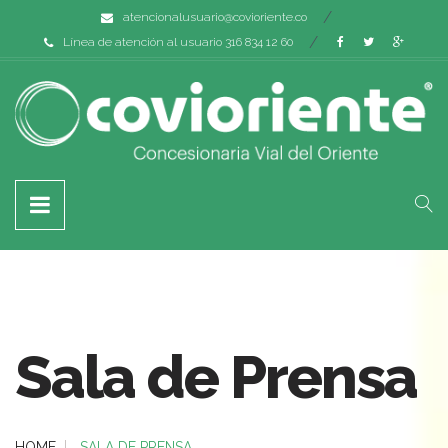
atencionalusuario@covioriente.co
Línea de atención al usuario 316 834 12 60
Sala de Prensa
HOME
SALA DE PRENSA