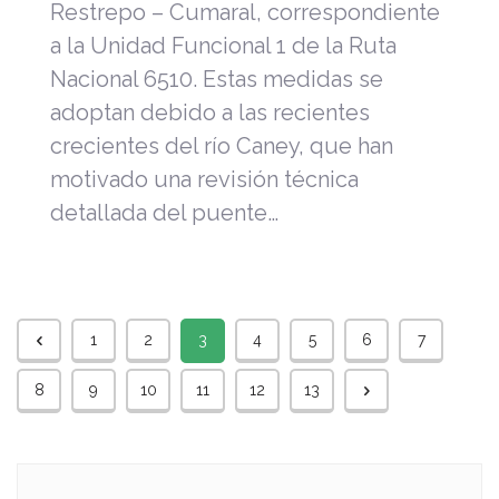
Restrepo – Cumaral, correspondiente
a la Unidad Funcional 1 de la Ruta
Nacional 6510. Estas medidas se
adoptan debido a las recientes
crecientes del río Caney, que han
motivado una revisión técnica
detallada del puente…
1
2
3
4
5
6
7
8
9
10
11
12
13