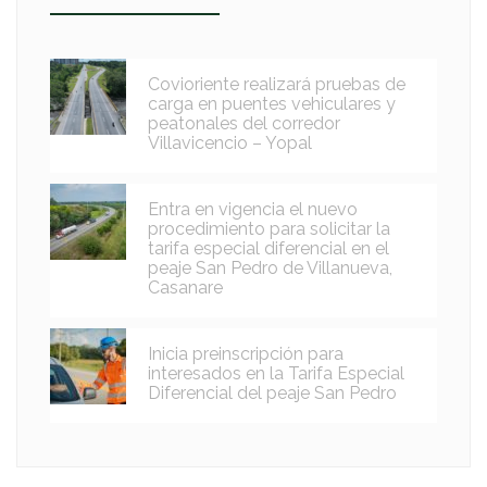
Covioriente realizará pruebas de
carga en puentes vehiculares y
peatonales del corredor
Villavicencio – Yopal
Entra en vigencia el nuevo
procedimiento para solicitar la
tarifa especial diferencial en el
peaje San Pedro de Villanueva,
Casanare
Inicia preinscripción para
interesados en la Tarifa Especial
Diferencial del peaje San Pedro