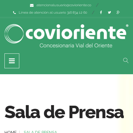
atencionalusuario@covioriente.co
Línea de atención al usuario 316 834 12 60
Sala de Prensa
HOME
SALA DE PRENSA