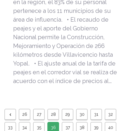
en la región, el 83% de su personal
pertenece a los 11 municipios de su
área de influencia. • El recaudo de
peajes y el aporte del Gobierno
Nacional permite la Construcción,
Mejoramiento y Operación de 266
kilómetros desde Villavicencio hasta
Yopal. • El ajuste anual de la tarifa de
peajes en el corredor vial se realiza de
acuerdo con el índice de precios al…
26
27
28
29
30
31
32
33
34
35
36
37
38
39
40