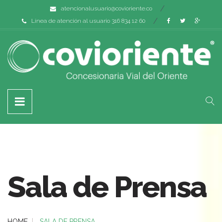
atencionalusuario@covioriente.co
Línea de atención al usuario 316 834 12 60
Sala de Prensa
HOME
SALA DE PRENSA