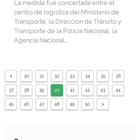
La medida fue concertada entre el
centro de logística del Ministerio de
Transporte, la Dirección de Tránsito y
Transporte de la Policía Nacional, la
Agencia Nacional…
30
31
32
33
34
35
36
37
38
39
40
41
42
43
44
45
46
47
48
49
50