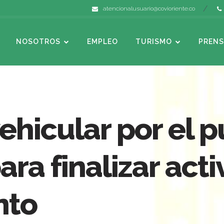
atencionalusuario@covioriente.co
NOSOTROS
EMPLEO
TURISMO
PRENS
vehicular por el 
ra finalizar act
nto