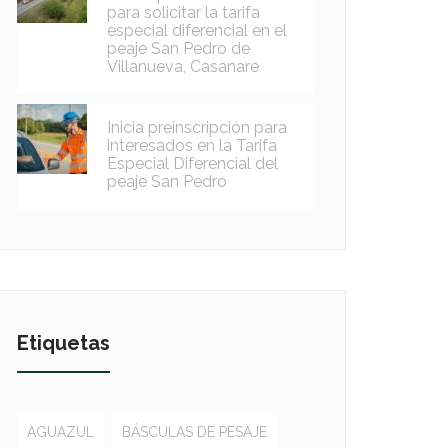
para solicitar la tarifa
especial diferencial en el
peaje San Pedro de
Villanueva, Casanare
Inicia preinscripción para
interesados en la Tarifa
Especial Diferencial del
peaje San Pedro
Etiquetas
AGUAZUL
BÁSCULAS DE PESAJE