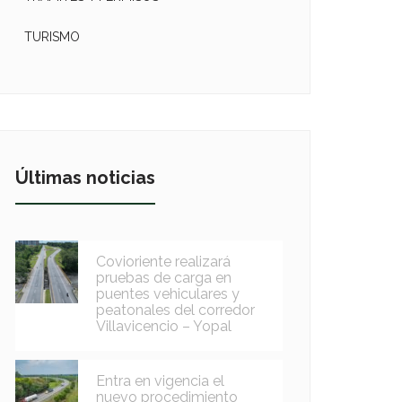
TURISMO
Últimas noticias
Covioriente realizará
pruebas de carga en
puentes vehiculares y
peatonales del corredor
Villavicencio – Yopal
Entra en vigencia el
nuevo procedimiento