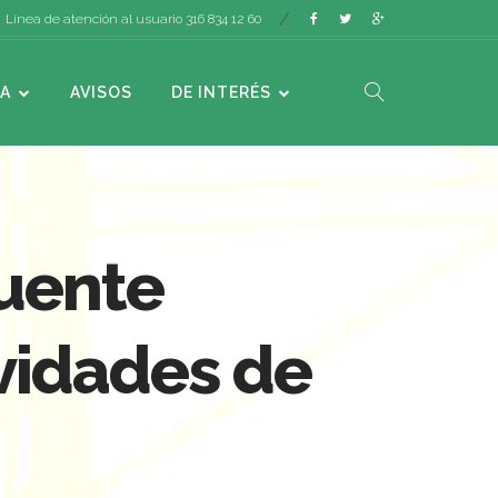
Línea de atención al usuario 316 834 12 60
A
AVISOS
DE INTERÉS
puente
ividades de