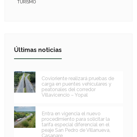
TURISMO
Últimas noticias
Covioriente realizará pruebas de
carga en puentes vehiculares y
peatonales del corredor
Villavicencio – Yopal
Entra en vigencia el nuevo
procedimiento para solicitar la
tarifa especial diferencial en el
peaje San Pedro de Villanueva,
Casanare