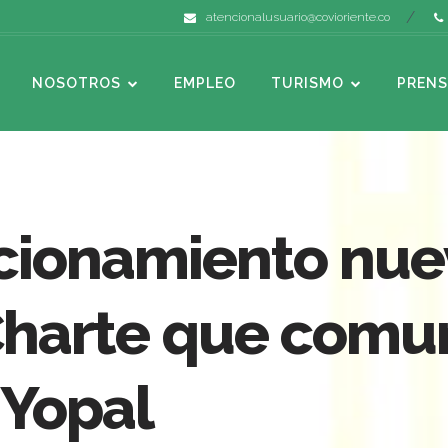
atencionalusuario@covioriente.co
NOSOTROS
EMPLEO
TURISMO
PRENS
ncionamiento nu
 Charte que comu
 Yopal