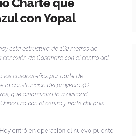
río Charte que
zul con Yopal
hoy esta estructura de 162 metros de
la conexión de Casanare con el centro del
a los casanareños por parte de
e la construcción del proyecto 4G
tros, que dinamizará la movilidad,
Orinoquía con el centro y norte del país.
 Hoy entró en operación el nuevo puente