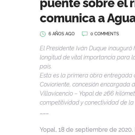
puente sobre el 
comunica a Agua
6 AÑOS AGO
0 COMMENTS
El Presidente Iván Duque inauguró 
longitud de vital importancia para 
país.
Esta es la primera obra entregada 
Covioriente, concesión encargada d
Villavicencio – Yopal de 266 kilóme
competitividad y conectividad de la 
___
Yopal, 18 de septiembre de 2020.