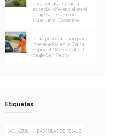
para solicitar la tarifa
especial diferencial en el
peaje San Pedro de
Villanueva, Casanare
Inicia preinscripción para
interesados en la Tarifa
Especial Diferencial del
peaje San Pedro
Etiquetas
AGUAZUL
BÁSCULAS DE PESAJE