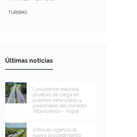
TURISMO
Últimas noticias
Covioriente realizará
pruebas de carga en
puentes vehiculares y
peatonales del corredor
Villavicencio – Yopal
Entra en vigencia el
nuevo procedimiento