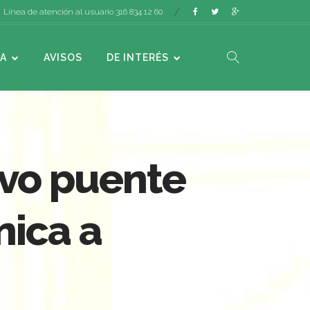
Línea de atención al usuario 316 834 12 60
A
AVISOS
DE INTERÉS
evo puente
nica a