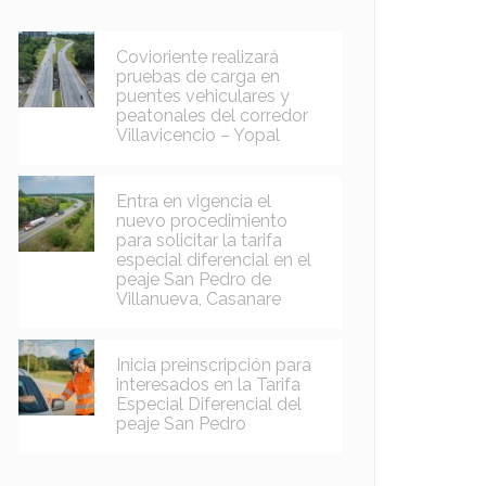
Covioriente realizará
pruebas de carga en
puentes vehiculares y
peatonales del corredor
Villavicencio – Yopal
Entra en vigencia el
nuevo procedimiento
para solicitar la tarifa
especial diferencial en el
peaje San Pedro de
Villanueva, Casanare
Inicia preinscripción para
interesados en la Tarifa
Especial Diferencial del
peaje San Pedro