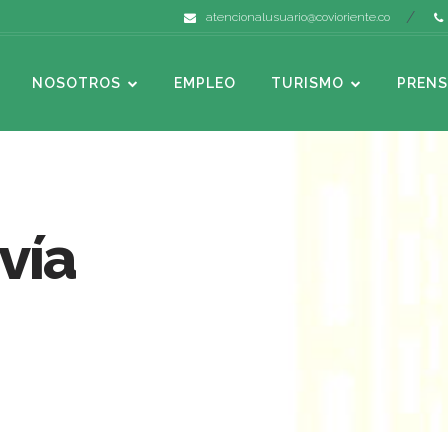
atencionalusuario@covioriente.co
NOSOTROS
EMPLEO
TURISMO
PRENS
vía