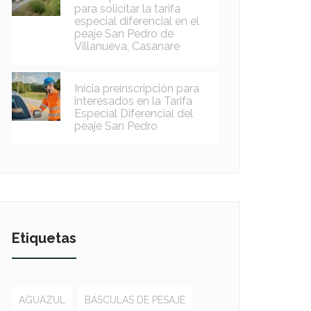
para solicitar la tarifa
especial diferencial en el
peaje San Pedro de
Villanueva, Casanare
Inicia preinscripción para
interesados en la Tarifa
Especial Diferencial del
peaje San Pedro
Etiquetas
AGUAZUL
BÁSCULAS DE PESAJE