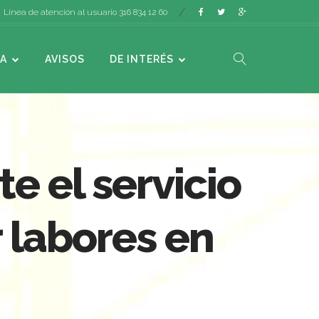
Línea de atención al usuario 316 834 12 60
A
AVISOS
DE INTERÉS
 el servicio
 labores en