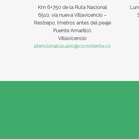
Km 6+750 de la Ruta Nacional
Lune
6510, vía nueva Villavicencio –
Restrepo, (metros antes del peaje
Puente Amarillo).
Villavicencio
atencionalusuario@covioriente.co