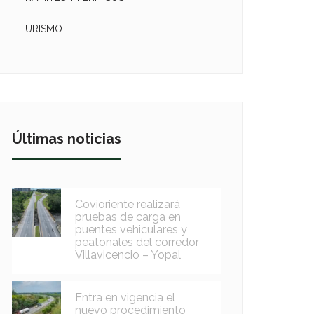
TURISMO
Últimas noticias
Covioriente realizará
pruebas de carga en
puentes vehiculares y
peatonales del corredor
Villavicencio – Yopal
Entra en vigencia el
nuevo procedimiento