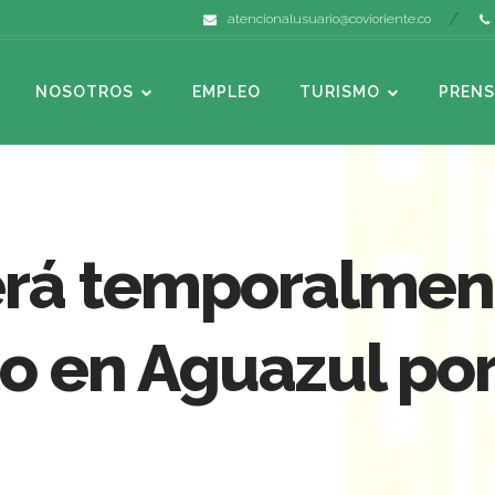
atencionalusuario@covioriente.co
NOSOTROS
EMPLEO
TURISMO
PRENS
rá temporalmente
 en Aguazul por