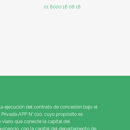
01 8000 18 08 18
la ejecución del contrato de concesión bajo el
Privada APP N° 010, cuyo propósito es
e viario que conecte la capital del
avicencio, con la capital del departamento de