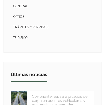
GENERAL
OTROS
TRÁMITES Y PERMISOS
TURISMO
Últimas noticias
Covioriente realizará pruebas de
carga en puentes vehiculares y
peatonales del corredor