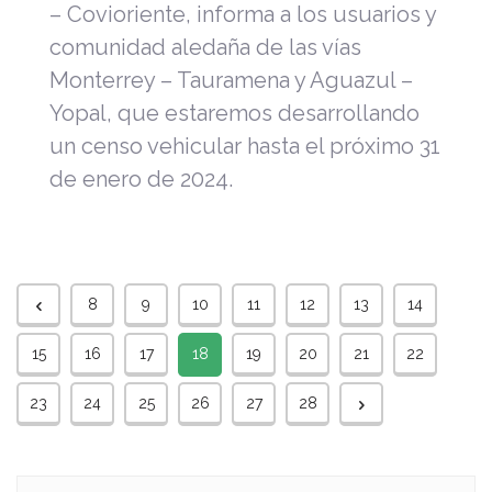
– Covioriente, informa a los usuarios y
comunidad aledaña de las vías
Monterrey – Tauramena y Aguazul –
Yopal, que estaremos desarrollando
un censo vehicular hasta el próximo 31
de enero de 2024.
8
9
10
11
12
13
14
15
16
17
18
19
20
21
22
23
24
25
26
27
28