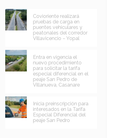
Covioriente realizará
pruebas de carga en
puentes vehiculares y
peatonales del corredor
Villavicencio – Yopal
Entra en vigencia el
nuevo procedimiento
para solicitar la tarifa
especial diferencial en el
peaje San Pedro de
Villanueva, Casanare
Inicia preinscripción para
interesados en la Tarifa
Especial Diferencial del
peaje San Pedro