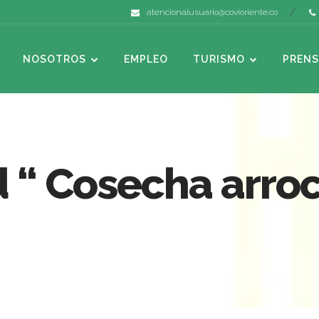
atencionalusuario@covioriente.co
NOSOTROS
EMPLEO
TURISMO
PRENS
 “ Cosecha arro