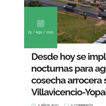
25 / Ago / 2021
Desde hoy se imp
nocturnas para agil
cosecha arrocera 
Villavicencio-Yopa
5 AÑOS AGO
0 COMMENTS