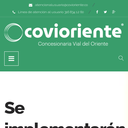
atencionalusuario@covioriente.co
Línea de atención al usuario 316 834 12 60
Se