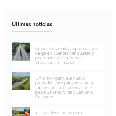
Últimas noticias
Covioriente realizará pruebas de
carga en puentes vehiculares y
peatonales del corredor
Villavicencio – Yopal
Entra en vigencia el nuevo
procedimiento para solicitar la
tarifa especial diferencial en el
peaje San Pedro de Villanueva,
Casanare
Inicia preinscripción para