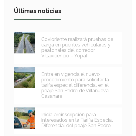
Últimas noticias
Covioriente realizará pruebas de
carga en puentes vehiculares y
peatonales del corredor
Villavicencio – Yopal
Entra en vigencia el nuevo
procedimiento para solicitar la
tarifa especial diferencial en el
peaje San Pedro de Villanueva,
Casanare
Inicia preinscripción para
interesados en la Tarifa Especial
Diferencial del peaje San Pedro