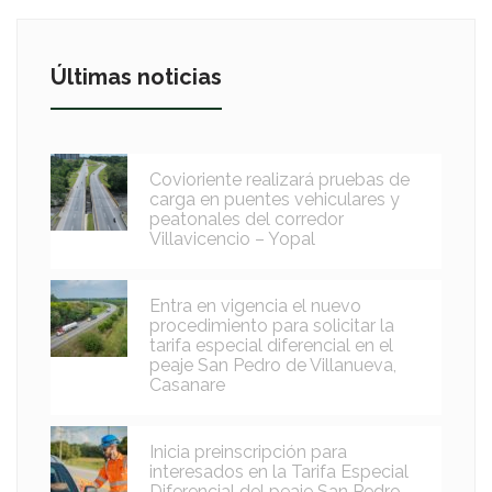
Últimas noticias
Covioriente realizará pruebas de
carga en puentes vehiculares y
peatonales del corredor
Villavicencio – Yopal
Entra en vigencia el nuevo
procedimiento para solicitar la
tarifa especial diferencial en el
peaje San Pedro de Villanueva,
Casanare
Inicia preinscripción para
interesados en la Tarifa Especial
Diferencial del peaje San Pedro