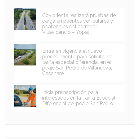
Covioriente realizará pruebas de
carga en puentes vehiculares y
peatonales del corredor
Villavicencio – Yopal
Entra en vigencia el nuevo
procedimiento para solicitar la
tarifa especial diferencial en el
peaje San Pedro de Villanueva,
Casanare
Inicia preinscripción para
interesados en la Tarifa Especial
Diferencial del peaje San Pedro