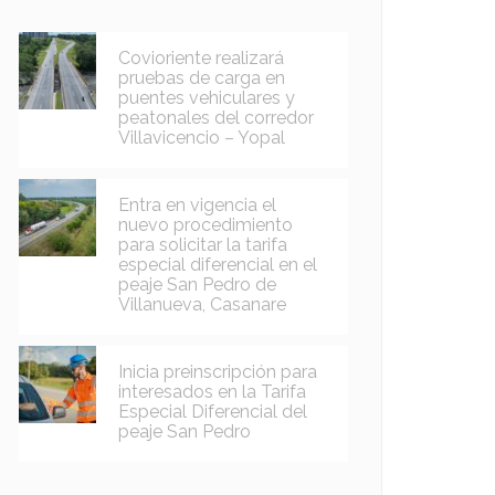
Covioriente realizará
pruebas de carga en
puentes vehiculares y
peatonales del corredor
Villavicencio – Yopal
Entra en vigencia el
nuevo procedimiento
para solicitar la tarifa
especial diferencial en el
peaje San Pedro de
Villanueva, Casanare
Inicia preinscripción para
interesados en la Tarifa
Especial Diferencial del
peaje San Pedro