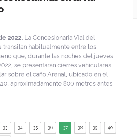
o
 de 2022.
La Concesionaria Vial del
 transitan habitualmente entre los
eno que, durante las noches del jueves
2022, se presentarán cierres vehiculares
ar sobre el caño Arenal, ubicado en el
 6510, aproximadamente 800 metros antes
33
34
35
36
37
38
39
40