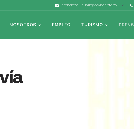
atencionalusuario@covioriente.co
NOSOTROS
EMPLEO
TURISMO
PRENS
vía