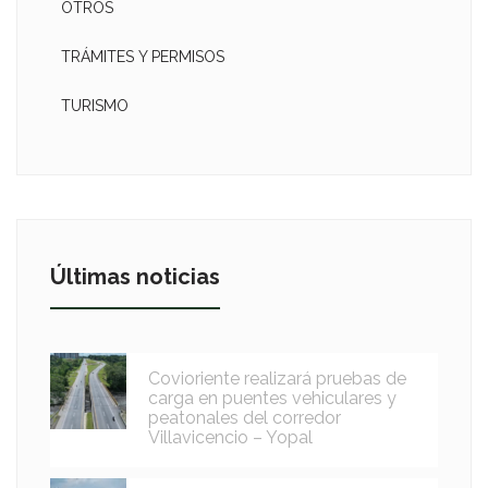
OTROS
TRÁMITES Y PERMISOS
TURISMO
Últimas noticias
Covioriente realizará pruebas de
carga en puentes vehiculares y
peatonales del corredor
Villavicencio – Yopal