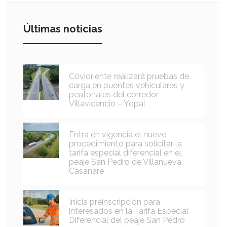
Últimas noticias
Covioriente realizará pruebas de
carga en puentes vehiculares y
peatonales del corredor
Villavicencio – Yopal
Entra en vigencia el nuevo
procedimiento para solicitar la
tarifa especial diferencial en el
peaje San Pedro de Villanueva,
Casanare
Inicia preinscripción para
interesados en la Tarifa Especial
Diferencial del peaje San Pedro