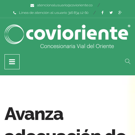
atencionalusuario@covioriente.co
Línea de atención al usuario 316 834 12 60
Avanza