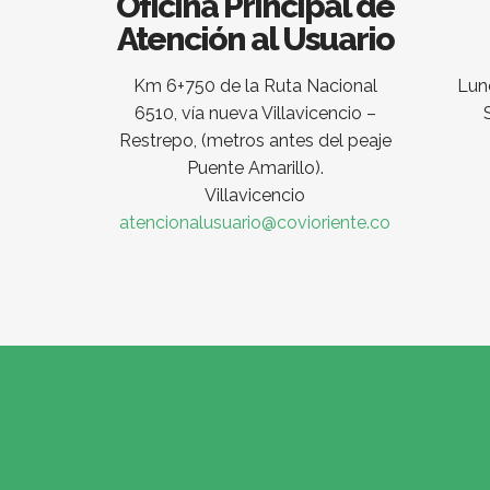
Oficina Principal de
Atención al Usuario
Km 6+750 de la Ruta Nacional
Lune
6510, vía nueva Villavicencio –
Restrepo, (metros antes del peaje
Puente Amarillo).
Villavicencio
atencionalusuario@covioriente.co