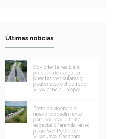
Últimas noticias
Covioriente realizará
pruebas de carga en
puentes vehiculares y
peatonales del corredor
Villavicencio – Yopal
Entra en vigencia el
nuevo procedimiento
para solicitar la tarifa
especial diferencial en el
peaje San Pedro de
Villanueva, Casanare