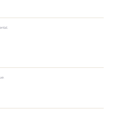
ental.
ue.