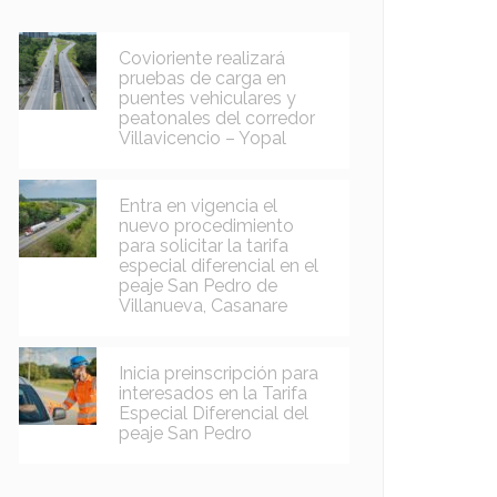
Covioriente realizará
pruebas de carga en
puentes vehiculares y
peatonales del corredor
Villavicencio – Yopal
Entra en vigencia el
nuevo procedimiento
para solicitar la tarifa
especial diferencial en el
peaje San Pedro de
Villanueva, Casanare
Inicia preinscripción para
interesados en la Tarifa
Especial Diferencial del
peaje San Pedro