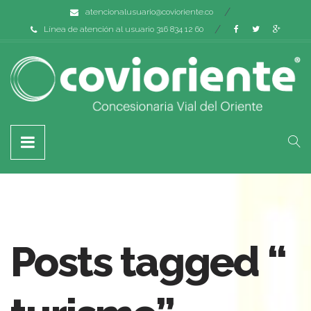
atencionalusuario@covioriente.co
Línea de atención al usuario 316 834 12 60
Posts tagged “