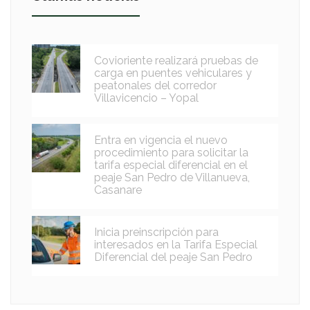
Covioriente realizará pruebas de
carga en puentes vehiculares y
peatonales del corredor
Villavicencio – Yopal
Entra en vigencia el nuevo
procedimiento para solicitar la
tarifa especial diferencial en el
peaje San Pedro de Villanueva,
Casanare
Inicia preinscripción para
interesados en la Tarifa Especial
Diferencial del peaje San Pedro