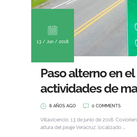
13 / Jun / 2018
Paso alterno en el
actividades de m
8 AÑOS AGO
0 COMMENTS
Villavicencio, 13 de junio de 2018. Coviori
altura del peaje Veracruz, localizado ...