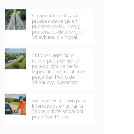
Covioriente realizará
pruebas de carga en
puentes vehiculares y
peatonales del corredor
Villavicencio – Yopal
Entra en vigencia el
nuevo procedimiento
para solicitar la tarifa
especial diferencial en el
peaje San Pedro de
Villanueva, Casanare
Inicia preinscripción para
interesados en la Tarifa
Especial Diferencial del
peaje San Pedro