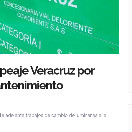
 peaje Veracruz por
antenimiento
ente adelanta trabajos de cambio de luminarias a la