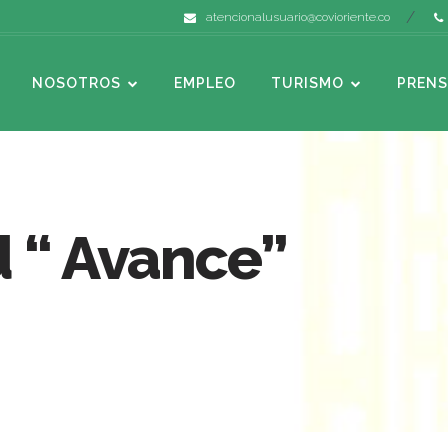
atencionalusuario@covioriente.co
NOSOTROS
EMPLEO
TURISMO
PRENS
 “ Avance”