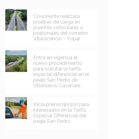
Covioriente realizará
pruebas de carga en
puentes vehiculares y
peatonales del corredor
Villavicencio – Yopal
Entra en vigencia el
nuevo procedimiento
para solicitar la tarifa
especial diferencial en el
peaje San Pedro de
Villanueva, Casanare
Inicia preinscripción para
interesados en la Tarifa
Especial Diferencial del
peaje San Pedro