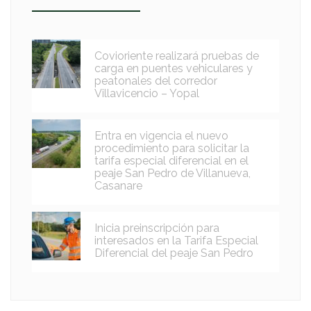
Covioriente realizará pruebas de
carga en puentes vehiculares y
peatonales del corredor
Villavicencio – Yopal
Entra en vigencia el nuevo
procedimiento para solicitar la
tarifa especial diferencial en el
peaje San Pedro de Villanueva,
Casanare
Inicia preinscripción para
interesados en la Tarifa Especial
Diferencial del peaje San Pedro