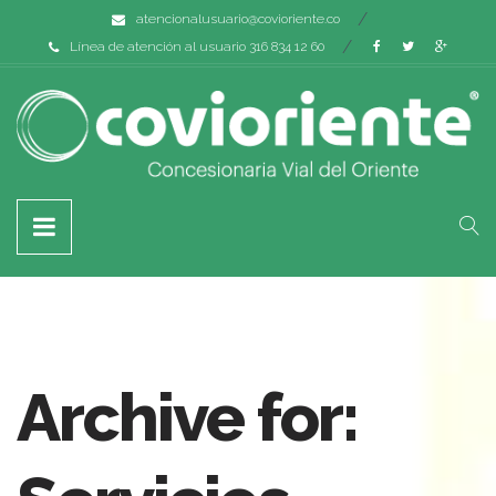
atencionalusuario@covioriente.co
Línea de atención al usuario 316 834 12 60
Archive for: