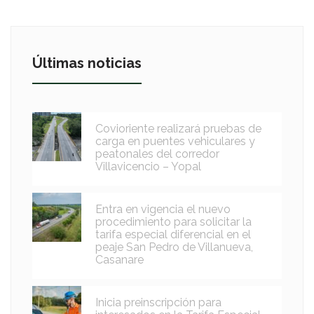
Últimas noticias
Covioriente realizará pruebas de
carga en puentes vehiculares y
peatonales del corredor
Villavicencio – Yopal
Entra en vigencia el nuevo
procedimiento para solicitar la
tarifa especial diferencial en el
peaje San Pedro de Villanueva,
Casanare
Inicia preinscripción para