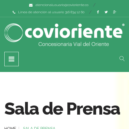
atencionalusuario@covioriente.co
Línea de atención al usuario 316 834 12 60
Sala de Prensa
HOME
SALA DE PRENSA