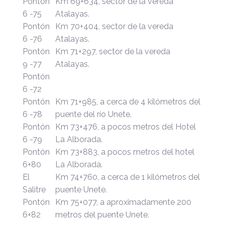
Pontón
Km 69+634, sector de la vereda
6 -75
Atalayas.
Pontón
Km 70+404, sector de la vereda
6 -76
Atalayas.
Pontón
Km 71+297, sector de la vereda
9 -77
Atalayas.
Pontón
6 -72
Pontón
Km 71+985, a cerca de 4 kilómetros del
6 -78
puente del río Unete.
Pontón
Km 73+476, a pocos metros del Hotel
6 -79
La Alborada.
Pontón
Km 73+883, a pocos metros del hotel
6+80
La Alborada.
El
Km 74+760, a cerca de 1 kilómetros del
Salitre
puente Unete.
Pontón
Km 75+077, a aproximadamente 200
6+82
metros del puente Unete.